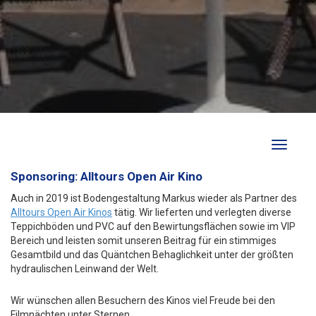
Toggle
navigati
Sponsoring: Alltours Open Air Kino
Auch in 2019 ist Bodengestaltung Markus wieder als Partner des
Alltours Open Air Kinos
tätig. Wir lieferten und verlegten diverse
Teppichböden und PVC auf den Bewirtungsflächen sowie im VIP
Bereich und leisten somit unseren Beitrag für ein stimmiges
Gesamtbild und das Quäntchen Behaglichkeit unter der größten
hydraulischen Leinwand der Welt.
Wir wünschen allen Besuchern des Kinos viel Freude bei den
Filmnächten unter Sternen.